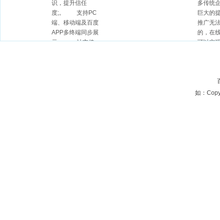
识，提升信任
多传统
度;。 支持PC
巨大的
端、移动端及百度
推广无
APP多终端同步展
的，在
示;。 社交传
可以实
播; 通过爱采购
采购平
卖家版APP可一键
打造的B
分享名片至微信、
索引擎
朋友圈等社交平
企业入
台，形成裂变传
采购平
如：Copyri
播;。 名片包含
营吗?
联系人、公司名
入驻爱
称、主营产品等完
要了解
整信息，支持直接
统企业
拨打电话或在线沟
购平台
通;。 数据管
是不太
理;
运营这
不熟悉
入驻了