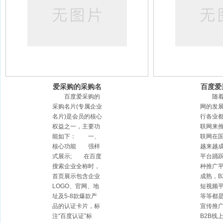
爱采购的采购名
百度爱
片有哪些功能？
做
百度爱采购的
随着
采购名片(专属企业
网的发
名片)是会员的核心
行各业
权益之一，主要功
联网来
能如下： 一、
联网在
核心功能 强样
越来越
式展示; 在百度
平台踊
搜索企业全称时，
种推广
首页展示包含企业
成熟，B
LOGO、官网、地
短视频
址及5-8款爆款产
等等都
品的认证卡片，标
宣传推
注“百度认证”标
B2B线