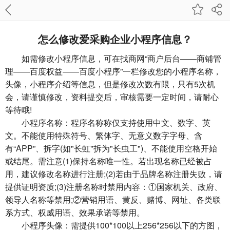
怎么修改爱采购企业小程序信息？
如需修改小程序信息，可在找商网“商户后台——商铺管
理——百度权益——百度小程序”一栏修改您的小程序名称，
头像，小程序介绍等信息，但是修改次数有限，只有5次机
会，请谨慎修改，资料提交后，审核需要一定时间，请耐心
等待哦!
小程序名称：程序名称称仅支持使用中文、数字、英
文。不能使用特殊符号、繁体字、⽆意义数字字母、含
有“APP”、拆字(如"长虹"拆为"长虫工")、不能使用空格开始
或结尾。需注意(1)保持名称唯一性。若出现名称已经被占
用，建议修改名称进行注册;(2)若由于品牌名称注册失败，请
提供证明资质;(3)注册名称时禁用内容：①国家机关、政府、
领导人名称等禁用;②营销用语、黄反、赌博、网址、各类联
系方式、权威用语、效果承诺等禁用。
小程序头像：需提供100*100以上256*256以下的方图，