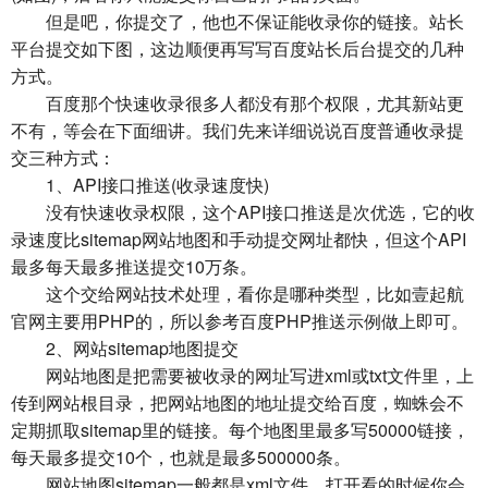
但是吧，你提交了，他也不保证能收录你的链接。站长
平台提交如下图，这边顺便再写写百度站长后台提交的几种
方式。
百度那个快速收录很多人都没有那个权限，尤其新站更
不有，等会在下面细讲。我们先来详细说说百度普通收录提
交三种方式：
1、API接口推送(收录速度快)
没有快速收录权限，这个API接口推送是次优选，它的收
录速度比sitemap网站地图和手动提交网址都快，但这个API
最多每天最多推送提交10万条。
这个交给网站技术处理，看你是哪种类型，比如壹起航
官网主要用PHP的，所以参考百度PHP推送示例做上即可。
2、网站sitemap地图提交
网站地图是把需要被收录的网址写进xml或txt文件里，上
传到网站根目录，把网站地图的地址提交给百度，蜘蛛会不
定期抓取sitemap里的链接。每个地图里最多写50000链接，
每天最多提交10个，也就是最多500000条。
网站地图sitemap一般都是xml文件，打开看的时候你会